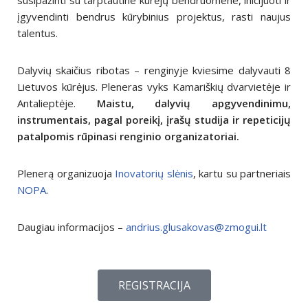
įgyvendinti bendrus kūrybinius projektus, rasti naujus
talentus.
Dalyvių skaičius ribotas – renginyje kviesime dalyvauti 8
Lietuvos kūrėjus. Pleneras vyks Kamariškių dvarvietėje ir
Antalieptėje.
Maistu, dalyvių apgyvendinimu,
instrumentais, pagal poreikį, įrašų studija ir repeticijų
patalpomis rūpinasi renginio organizatoriai.
Plenerą organizuoja
Inovatorių slėnis
, kartu su partneriais
NOPA
.
Daugiau informacijos –
andrius.glusakovas@zmogui.lt
REGISTRACIJA