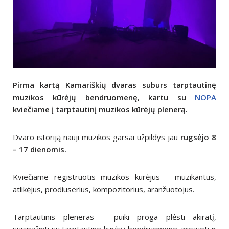
Pirma kartą Kamariškių dvaras suburs tarptautinę
muzikos kūrėjų bendruomenę, kartu su
NOPA
kviečiame į tarptautinį muzikos kūrėjų plenerą.
Dvaro istoriją nauji muzikos garsai užpildys jau
rugsėjo
8
– 17 dienomis.
Kviečiame registruotis muzikos kūrėjus – muzikantus,
atlikėjus, prodiuserius, kompozitorius, aranžuotojus.
Tarptautinis pleneras – puiki proga plėsti akiratį,
susipažinti su tarptautine kūrėjų bendruomene, inicijuoti ir