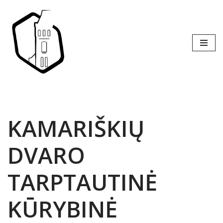
Skip
to
content
KAMARIŠKIŲ
DVARO
TARPTAUTINĖ
KŪRYBINĖ