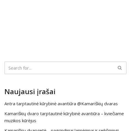
Naujausi įrašai
Antra tarptautinė kūrybinė avantiūra @Kamariškių dvaras
Kamariškių dvaro tarptautinė kūrybinė avantiūra – kviečiame
muzikos kūrėjus
Kamariškių dvarvietė – pagrindiniai laimėjimai ir reikšmingi