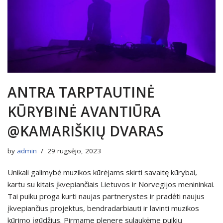
ANTRA TARPTAUTINĖ
KŪRYBINĖ AVANTIŪRA
@KAMARIŠKIŲ DVARAS
by
admin
29 rugsėjo, 2023
Unikali galimybė muzikos kūrėjams skirti savaitę kūrybai,
kartu su kitais įkvepiančiais Lietuvos ir Norvegijos menininkai.
Tai puiku proga kurti naujas partnerystes ir pradėti naujus
įkvepiančius projektus, bendradarbiauti ir lavinti muzikos
kūrimo įgūdžius. Pirmame plenere sulaukėme puikių